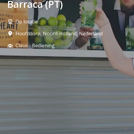
Barraca (PT)
Op locatie
Hoofddorp
,
Noord-Holland
,
Nederland
Claus - Bediening