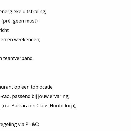
energieke uitstraling;
 (pré, geen must);
icht;
onden en weekenden;
in teamverband.
aurant op een toplocatie;
cao, passend bij jouw ervaring;
o.a. Barraca en Claus Hoofddorp);
egeling via PH&C;