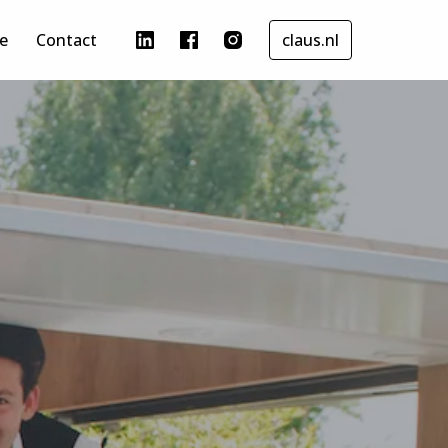
re
Contact
claus.nl