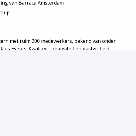
ning van Barraca Amsterdam;
roup.
cern met ruim 200 medewerkers, bekend van onder
s Events. Kwaliteit, creativiteit en gastvrijheid
citeer nu en bouw mee aan het team van Barraca