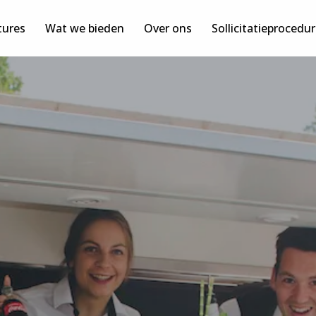
tures
Wat we bieden
Over ons
Sollicitatieprocedu