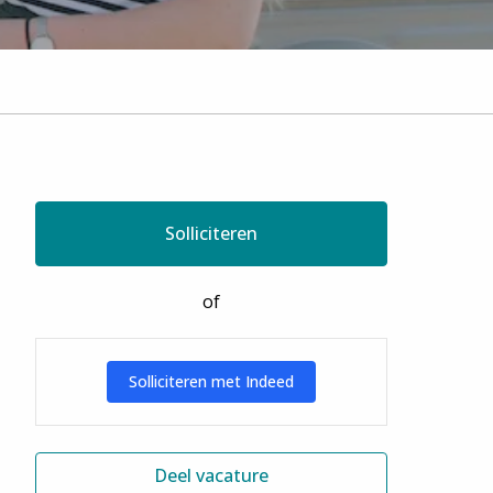
Solliciteren
of
Solliciteren met Indeed
Deel vacature