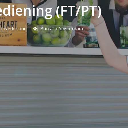
diening (FT/PT)
d
,
Nederland
Barraca Amsterdam