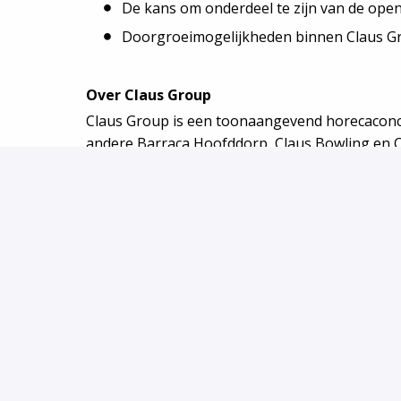
De kans om onderdeel te zijn van de ope
Doorgroeimogelijkheden binnen Claus G
Over Claus Group
Claus Group is een toonaangevend horecacon
andere Barraca Hoofddorp, Claus Bowling en Clau
staan bij ons centraal.
Join the family. Join Barraca Amsterdam. Solli
Amsterdam!