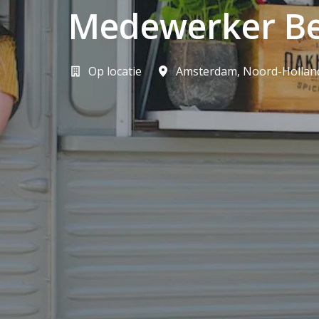
Medewerker Be
Op locatie
Amsterdam
,
Noord-Hollan