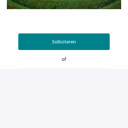
Solliciteren
of
Solliciteren met Indeed
Deel vacature