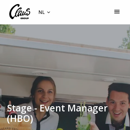
Overslaan
naar
NL
Homepagina
content
Stage - Event Manager
(HBO)