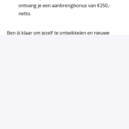
ontvang je een aanbrengbonus van €250,-
netto.
Ben jij klaar om jezelf te ontwikkelen en nieuwe
vaardigheden te leren? Solliciteer nu en maak deel uit
van ons team!
Solliciteren
of
Solliciteren met Indeed