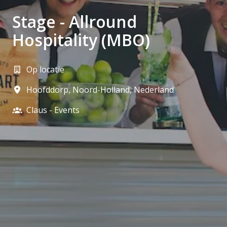
Stage - Allround
Hospitality (MBO)
Op locatie
Hoofddorp
,
Noord-Holland
,
Nederland
Claus - Events